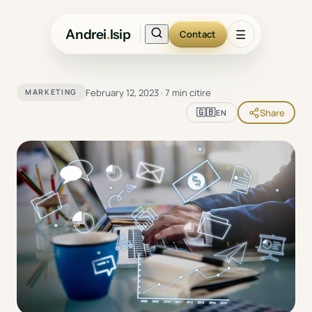
Andrei
.
Isip
☰
Contact
February 12, 2023
·
7 min citire
MARKETING
🇬🇧
Share
EN