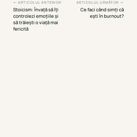
← ARTICOLUL ANTERIOR
ARTICOLUL URMĂTOR →
Stoicism: Învață să îți
Ce faci când simți că
controlezi emoțiile și
ești în burnout?
să trăiești o viață mai
fericită