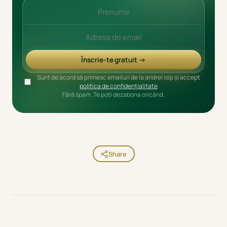
Înscrie-te gratuit →
Sunt de acord să primesc emailuri de la andrei isip și accept
politica de confidențialitate
Fără spam. Te poți dezabona oricând.
Share