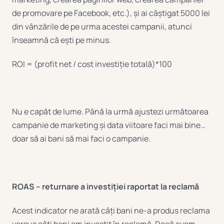
de promovare pe Facebook, etc.), și ai câștigat 5000 lei
din vânzările de pe urma acestei campanii, atunci
înseamnă că ești pe minus.
ROI = (profit net / cost investiție totală)*100
Nu e capăt de lume. Până la urmă ajustezi următoarea
campanie de marketing și data viitoare faci mai bine…
doar să ai bani să mai faci o campanie.
ROAS – returnare a investiției raportat la reclamă
Acest indicator ne arată câți bani ne-a produs reclama
versus câți bani am investit în reclamă. Dacă avem