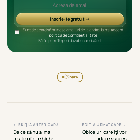
Înscrie-te gratuit →
Sunt de acord să primesc emailuri de la andrei isip și accept
politica de confidențialitate
Fără spam. Te poți dezabona oricând.
Share
← EDIȚIA ANTERIOARĂ
EDIȚIA URMĂTOARE →
De ce să nu ai mai
Obiceiuri care îți vor
multe oferte high-
aduce succes