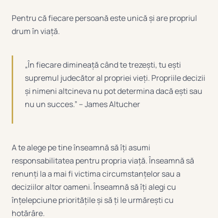
Pentru că fiecare persoană este unică și are propriul
drum în viață.
„În fiecare dimineață când te trezești, tu ești
supremul judecător al propriei vieți. Propriile decizii
și nimeni altcineva nu pot determina dacă ești sau
nu un succes.” – James Altucher
A te alege pe tine înseamnă să îți asumi
responsabilitatea pentru propria viață. Înseamnă să
renunți la a mai fi victima circumstanțelor sau a
deciziilor altor oameni. Înseamnă să îți alegi cu
înțelepciune prioritățile și să ți le urmărești cu
hotărâre.