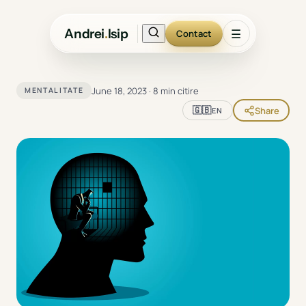
Andrei
.
Isip
☰
Contact
June 18, 2023
·
8 min citire
MENTALITATE
🇬🇧
Share
EN