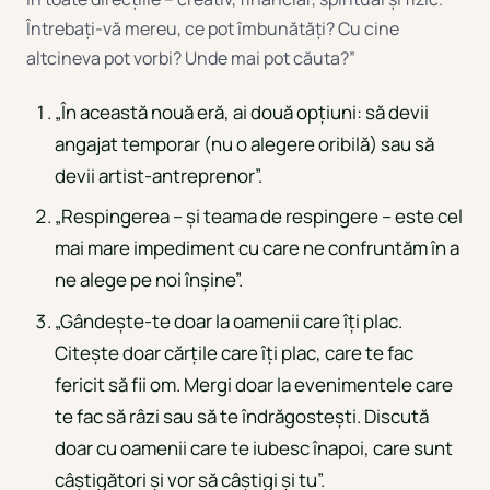
Întrebați-vă mereu, ce pot îmbunătăți? Cu cine
altcineva pot vorbi? Unde mai pot căuta?”
„În această nouă eră, ai două opțiuni: să devii
angajat temporar (nu o alegere oribilă) sau să
devii artist-antreprenor”.
„Respingerea – și teama de respingere – este cel
mai mare impediment cu care ne confruntăm în a
ne alege pe noi înșine”.
„Gândește-te doar la oamenii care îți plac.
Citește doar cărțile care îți plac, care te fac
fericit să fii om. Mergi doar la evenimentele care
te fac să râzi sau să te îndrăgostești. Discută
doar cu oamenii care te iubesc înapoi, care sunt
câștigători și vor să câștigi și tu”.