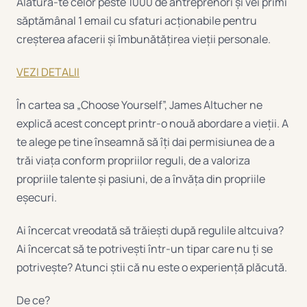
Alătură-te celor peste 1000 de antreprenori și vei primi
săptămânal 1 email cu sfaturi acționabile pentru
creșterea afacerii și îmbunătățirea vieții personale.
VEZI DETALII
În cartea sa „Choose Yourself”, James Altucher ne
explică acest concept printr-o nouă abordare a vieții. A
te alege pe tine înseamnă să îți dai permisiunea de a
trăi viața conform propriilor reguli, de a valoriza
propriile talente și pasiuni, de a învăța din propriile
eșecuri.
Ai încercat vreodată să trăiești după regulile altcuiva?
Ai încercat să te potrivești într-un tipar care nu ți se
potrivește? Atunci știi că nu este o experiență plăcută.
De ce?