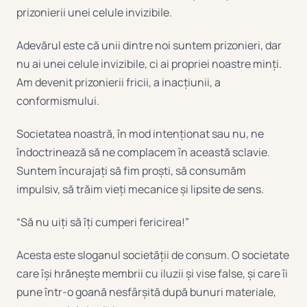
prizonierii unei celule invizibile.
Adevărul este că unii dintre noi suntem prizonieri, dar
nu ai unei celule invizibile, ci ai propriei noastre minți.
Am devenit prizonierii fricii, a inacțiunii, a
conformismului.
Societatea noastră, în mod intenționat sau nu, ne
îndoctrinează să ne complacem în această sclavie.
Suntem încurajați să fim proști, să consumăm
impulsiv, să trăim vieți mecanice și lipsite de sens.
“Să nu uiți să îți cumperi fericirea!”
Acesta este sloganul societății de consum. O societate
care își hrănește membrii cu iluzii și vise false, și care îi
pune într-o goană nesfârșită după bunuri materiale,