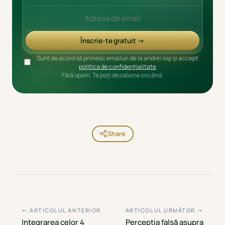
Înscrie-te gratuit →
Sunt de acord să primesc emailuri de la andrei isip și accept
politica de confidențialitate
Fără spam. Te poți dezabona oricând.
Share
← ARTICOLUL ANTERIOR
ARTICOLUL URMĂTOR →
Integrarea celor 4
Percepția falsă asupra