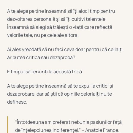
A te alege pe tine înseamnă să îți aloci timp pentru
dezvoltarea personală și să îți cultivi talentele.
Înseamnă să alegi să trăiești o viață care reflectă
valorile tale, nu pe cele ale altora.
Ai ales vreodată să nu faci ceva doar pentru că ceilalți
ar putea critica sau dezaproba?
E timpul să renunți la această frică.
A te alege pe tine înseamnă să te expui la critici și
dezaprobare, dar să știi că opiniile celorlalți nu te
definesc.
“Întotdeauna am preferat nebunia pasiunilor față
de înțelepciunea indiferenței.” – Anatole France.