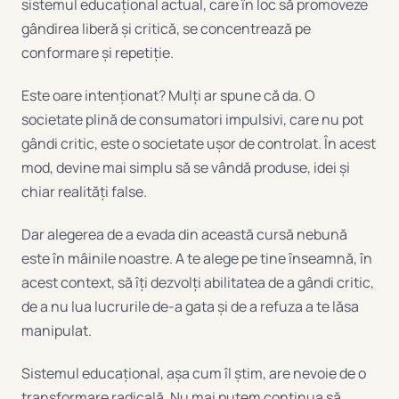
sistemul educațional actual, care în loc să promoveze
gândirea liberă și critică, se concentrează pe
conformare și repetiție.
Este oare intenționat? Mulți ar spune că da. O
societate plină de consumatori impulsivi, care nu pot
gândi critic, este o societate ușor de controlat. În acest
mod, devine mai simplu să se vândă produse, idei și
chiar realități false.
Dar alegerea de a evada din această cursă nebună
este în mâinile noastre. A te alege pe tine înseamnă, în
acest context, să îți dezvolți abilitatea de a gândi critic,
de a nu lua lucrurile de-a gata și de a refuza a te lăsa
manipulat.
Sistemul educațional, așa cum îl știm, are nevoie de o
transformare radicală. Nu mai putem continua să