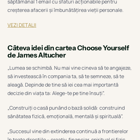
săptămânal 1 email cu sfaturi acționabile pentru
creșterea afacerii și îmbunătățirea vieții personale.
VEZI DETALII
Câteva idei din cartea Choose Yourself
de James Altucher
„Lumea se schimbă. Nu mai vine cineva să te angajeze,
să investească în compania ta, să te semneze, să te
aleagă. Depinde de tine să iei cea mai importantă
decizie din viața ta: Alege-te pe tine însuți”.
„Construiți o casă punând o bază solidă: construind
sănătatea fizică, emoțională, mentală și spirituală”.
„Succesul vine din extinderea continuă a frontierelor
în toate direcțiile – creativ, financiar, spiritual și fizic.