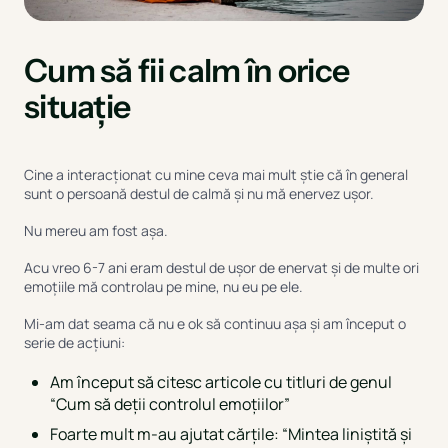
Cum să fii calm în orice
situație
Cine a interacționat cu mine ceva mai mult știe că în general
sunt o persoană destul de calmă și nu mă enervez ușor.
Nu mereu am fost așa.
Acu vreo 6-7 ani eram destul de ușor de enervat și de multe ori
emoțiile mă controlau pe mine, nu eu pe ele.
Mi-am dat seama că nu e ok să continuu așa și am început o
serie de acțiuni:
Am început să citesc articole cu titluri de genul
“Cum să deții controlul emoțiilor”
Foarte mult m-au ajutat cărțile: “Mintea liniștită și