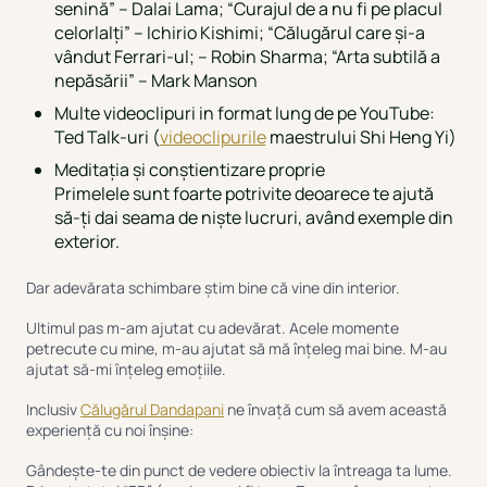
senină” – Dalai Lama; “Curajul de a nu fi pe placul
celorlalți” – Ichirio Kishimi; “Călugărul care și-a
vândut Ferrari-ul; – Robin Sharma; “Arta subtilă a
nepăsării” – Mark Manson
Multe videoclipuri in format lung de pe YouTube:
Ted Talk-uri (
videoclipurile
maestrului Shi Heng Yi)
Meditația și conștientizare proprie
Primelele sunt foarte potrivite deoarece te ajută
să-ți dai seama de niște lucruri, având exemple din
exterior.
Dar adevărata schimbare știm bine că vine din interior.
Ultimul pas m-am ajutat cu adevărat. Acele momente
petrecute cu mine, m-au ajutat să mă înțeleg mai bine. M-au
ajutat să-mi înțeleg emoțiile.
Inclusiv
Călugărul Dandapani
ne învață cum să avem această
experiență cu noi înșine:
Gândește-te din punct de vedere obiectiv la întreaga ta lume.