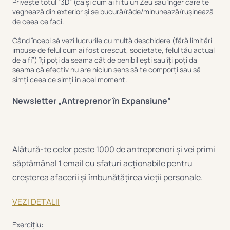
Privește totul “3D” (ca și cum ai fi tu un Zeu sau înger care te
veghează din exterior și se bucură/râde/minunează/rușinează
de ceea ce faci.
Când începi să vezi lucrurile cu multă deschidere (fără limitări
impuse de felul cum ai fost crescut, societate, felul tău actual
de a fi”) îți poți da seama cât de penibil ești sau îți poți da
seama că efectiv nu are niciun sens să te comporți sau să
simți ceea ce simți in acel moment.
Newsletter „Antreprenor în Expansiune”
Alătură-te celor peste 1000 de antreprenori și vei primi
săptămânal 1 email cu sfaturi acționabile pentru
creșterea afacerii și îmbunătățirea vieții personale.
VEZI DETALII
Exercițiu: