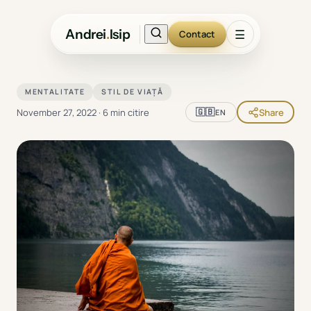
Andrei
.
Isip
☰
Contact
MENTALITATE
STIL DE VIAȚĂ
🇬🇧
November 27, 2022
·
6 min citire
Share
EN