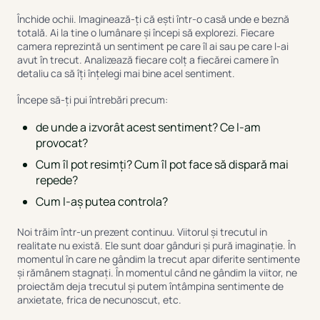
Închide ochii. Imaginează-ți că ești într-o casă unde e beznă
totală. Ai la tine o lumânare și începi să explorezi. Fiecare
camera reprezintă un sentiment pe care îl ai sau pe care l-ai
avut în trecut. Analizează fiecare colț a fiecărei camere în
detaliu ca să îți înțelegi mai bine acel sentiment.
Începe să-ți pui întrebări precum:
de unde a izvorât acest sentiment? Ce l-am
provocat?
Cum îl pot resimți? Cum îl pot face să dispară mai
repede?
Cum l-aș putea controla?
Noi trăim într-un prezent continuu. Viitorul și trecutul in
realitate nu există. Ele sunt doar gânduri și pură imaginație. În
momentul în care ne gândim la trecut apar diferite sentimente
și rămânem stagnați. În momentul când ne gândim la viitor, ne
proiectăm deja trecutul și putem întâmpina sentimente de
anxietate, frica de necunoscut, etc.