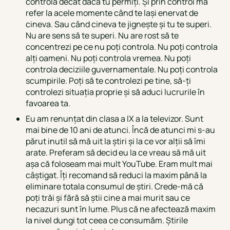
controla decât dacă tu permiți. Și prin control mă
refer la acele momente când te lași enervat de
cineva. Sau când cineva te jignește și tu te superi.
Nu are sens să te superi. Nu are rost să te
concentrezi pe ce nu poți controla. Nu poți controla
alți oameni. Nu poți controla vremea. Nu poți
controla deciziile guvernamentale. Nu poți controla
scumpirile. Poți să te controlezi pe tine, să-ți
controlezi situația proprie și să aduci lucrurile în
favoarea ta.
Eu am renunțat din clasa a IX a la televizor. Sunt
mai bine de 10 ani de atunci. Încă de atunci mi s-au
părut inutil să mă uit la știri și la ce vor alții să îmi
arate. Preferam să decid eu la ce vreau să mă uit
așa că foloseam mai mult YouTube. Eram mult mai
câștigat. Îți recomand să reduci la maxim până la
eliminare totala consumul de știri. Crede-mă că
poți trăi și fără să știi cine a mai murit sau ce
necazuri sunt în lume. Plus că ne afectează maxim
la nivel dungi tot ceea ce consumăm. Știrile