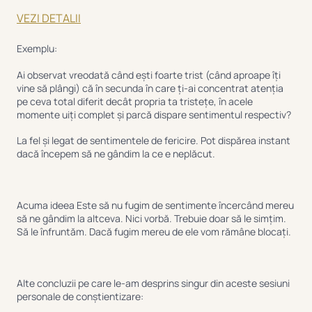
VEZI DETALII
Exemplu:
Ai observat vreodată când ești foarte trist (când aproape îți
vine să plângi) că în secunda în care ți-ai concentrat atenția
pe ceva total diferit decât propria ta tristețe, în acele
momente uiți complet și parcă dispare sentimentul respectiv?
La fel și legat de sentimentele de fericire. Pot dispărea instant
dacă începem să ne gândim la ce e neplăcut.
Acuma ideea Este să nu fugim de sentimente încercând mereu
să ne gândim la altceva. Nici vorbă. Trebuie doar să le simțim.
Să le înfruntăm. Dacă fugim mereu de ele vom rămâne blocați.
Alte concluzii pe care le-am desprins singur din aceste sesiuni
personale de conștientizare: