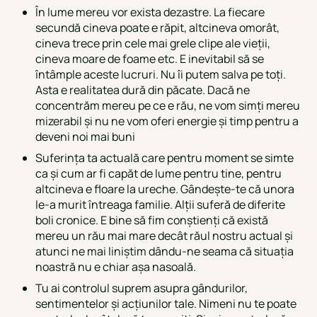
În lume mereu vor exista dezastre. La fiecare
secundă cineva poate e răpit, altcineva omorât,
cineva trece prin cele mai grele clipe ale vieții,
cineva moare de foame etc. E inevitabil să se
întâmple aceste lucruri. Nu îi putem salva pe toți.
Asta e realitatea dură din păcate. Dacă ne
concentrăm mereu pe ce e rău, ne vom simți mereu
mizerabil și nu ne vom oferi energie și timp pentru a
deveni noi mai buni
Suferința ta actuală care pentru moment se simte
ca și cum ar fi capăt de lume pentru tine, pentru
altcineva e floare la ureche. Gândește-te că unora
le-a murit întreaga familie. Alții suferă de diferite
boli cronice. E bine să fim conștienți că există
mereu un rău mai mare decât răul nostru actual și
atunci ne mai liniștim dându-ne seama că situația
noastră nu e chiar așa nasoală.
Tu ai controlul suprem asupra gândurilor,
sentimentelor și acțiunilor tale. Nimeni nu te poate