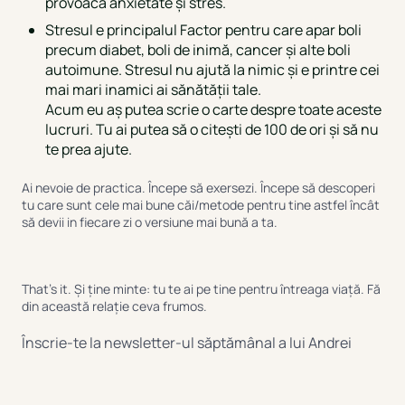
provoacă anxietate și stres.
Stresul e principalul Factor pentru care apar boli
precum diabet, boli de inimă, cancer și alte boli
autoimune. Stresul nu ajută la nimic și e printre cei
mai mari inamici ai sănătății tale.
Acum eu aș putea scrie o carte despre toate aceste
lucruri. Tu ai putea să o citești de 100 de ori și să nu
te prea ajute.
Ai nevoie de practica. Începe să exersezi. Începe să descoperi
tu care sunt cele mai bune căi/metode pentru tine astfel încât
să devii in fiecare zi o versiune mai bună a ta.
That’s it. Și ține minte: tu te ai pe tine pentru întreaga viață. Fă
din această relație ceva frumos.
Înscrie-te la newsletter-ul săptămânal a lui Andrei