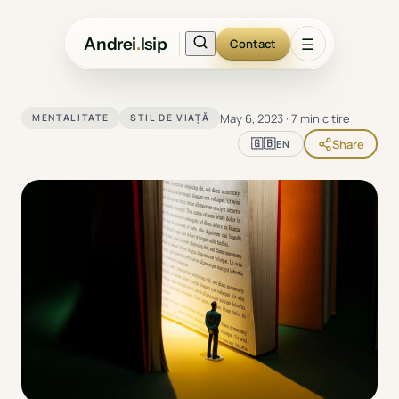
Andrei
.
Isip
☰
Contact
May 6, 2023
·
7 min citire
MENTALITATE
STIL DE VIAȚĂ
🇬🇧
Share
EN