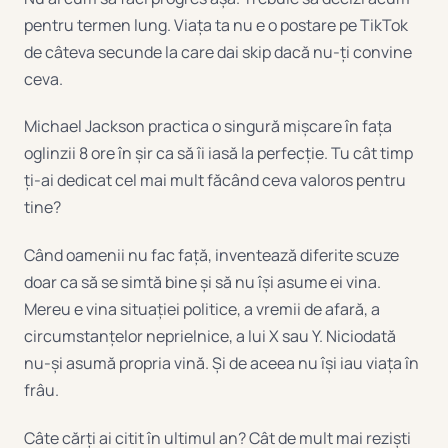
pentru termen lung. Viața ta nu e o postare pe TikTok
de câteva secunde la care dai skip dacă nu-ți convine
ceva.
Michael Jackson practica o singură mișcare în fața
oglinzii 8 ore în șir ca să îi iasă la perfecție. Tu cât timp
ți-ai dedicat cel mai mult făcând ceva valoros pentru
tine?
Când oamenii nu fac față, inventează diferite scuze
doar ca să se simtă bine și să nu își asume ei vina.
Mereu e vina situației politice, a vremii de afară, a
circumstanțelor neprielnice, a lui X sau Y. Niciodată
nu-și asumă propria vină. Și de aceea nu își iau viața în
frâu.
Câte cărți ai citit în ultimul an? Cât de mult mai reziști