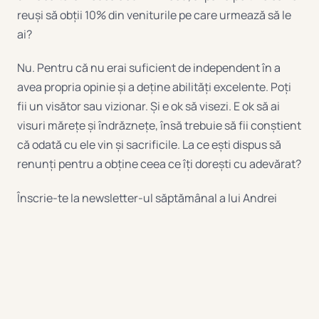
reuși să obții 10% din veniturile pe care urmează să le
ai?
Nu. Pentru că nu erai suficient de independent în a
avea propria opinie și a deține abilități excelente. Poți
fii un visător sau vizionar. Și e ok să visezi. E ok să ai
visuri mărețe și îndrăznețe, însă trebuie să fii conștient
că odată cu ele vin și sacrificile. La ce ești dispus să
renunți pentru a obține ceea ce îți dorești cu adevărat?
Înscrie-te la newsletter-ul săptămânal a lui Andrei