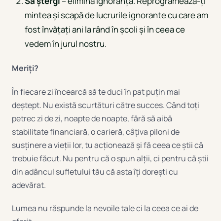
Să ștergi
– elimină ignoranța. Reprogramează-ți
mintea și scapă de lucrurile ignorante cu care am
fost învățați ani la rând în școli și în ceea ce
vedem în jurul nostru.
Meriți?
În fiecare zi încearcă să te duci în pat puțin mai
deștept. Nu există scurtături către succes. Când toți
petrec zi de zi, noapte de noapte, fără să aibă
stabilitate financiară, o carieră, câțiva piloni de
susținere a vieții lor, tu acționează și fă ceea ce știi că
trebuie făcut. Nu pentru că o spun alții, ci pentru că știi
din adâncul sufletului tău că asta îți dorești cu
adevărat.
Lumea nu răspunde la nevoile tale ci la ceea ce ai de