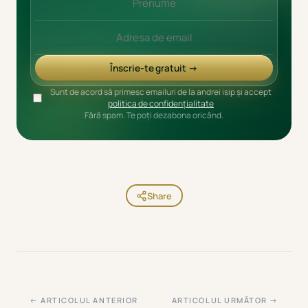
Înscrie-te gratuit →
Sunt de acord să primesc emailuri de la andrei isip și accept
politica de confidențialitate
Fără spam. Te poți dezabona oricând.
Share
← ARTICOLUL ANTERIOR
ARTICOLUL URMĂTOR →