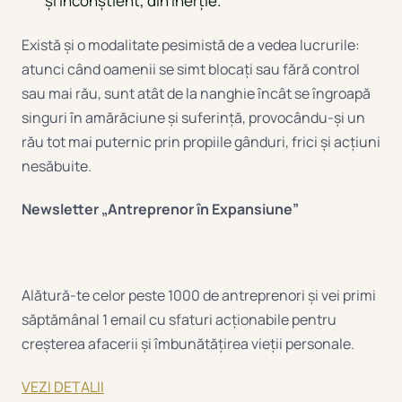
și inconștient, din inerție.
Există și o modalitate pesimistă de a vedea lucrurile:
atunci când oamenii se simt blocați sau fără control
sau mai rău, sunt atât de la nanghie încât se îngroapă
singuri în amărăciune și suferință, provocându-și un
rău tot mai puternic prin propiile gânduri, frici și acțiuni
nesăbuite.
Newsletter „Antreprenor în Expansiune”
Alătură-te celor peste 1000 de antreprenori și vei primi
săptămânal 1 email cu sfaturi acționabile pentru
creșterea afacerii și îmbunătățirea vieții personale.
VEZI DETALII