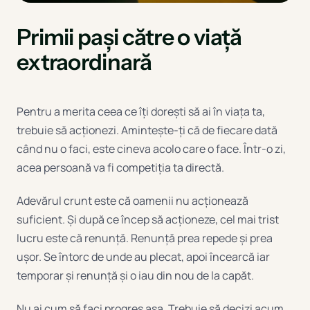
Primii pași către o viață
extraordinară
Pentru a merita ceea ce îți dorești să ai în viața ta,
trebuie să acționezi. Amintește-ți că de fiecare dată
când nu o faci, este cineva acolo care o face. Într-o zi,
acea persoană va fi competiția ta directă.
Adevărul crunt este că oamenii nu acționează
suficient. Și după ce încep să acționeze, cel mai trist
lucru este că renunță. Renunță prea repede și prea
ușor. Se întorc de unde au plecat, apoi încearcă iar
temporar și renunță și o iau din nou de la capăt.
Nu ai cum să faci progres așa. Trebuie să decizi acum