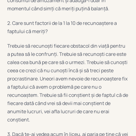
consumul de amuzament și adaugă-l doar în
momentul când simți că meriți puțină balanță.
2. Care sunt factorii de la 1 la 10 de recunoaștere a
faptului că meriți?
Trebuie să recunoști fiecare obstacol din viață pentru
a putea să le confrunți. Trebuie să recunoști care este
calea cea bună pe care să o urmezi. Trebuie să cunoști
ceea ce crezi că nu cunoști încă și să treci peste
procrastinare. Uneori avem nevoie de recunoaștere fix
a faptului că avem o problemă pe care nu o
recunoaștem. Trebuie să fii conștient și de faptul că de
fiecare dată când vrei să devii mai conștient de
anumite lucruri, vei afla lucruri de care nu erai
conștient.
3. Dacă te-ai vedea acum în liceu, ai paria pe tine că vei