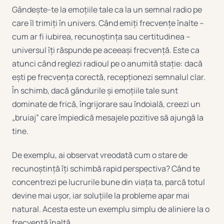
Gândește-te la emoțiile tale ca la un semnal radio pe
care îl trimiți în univers. Când emiți frecvențe înalte –
cum ar fi iubirea, recunoștința sau certitudinea –
universul îți răspunde pe aceeași frecvență. Este ca
atunci când reglezi radioul pe o anumită stație: dacă
ești pe frecvența corectă, recepționezi semnalul clar.
În schimb, dacă gândurile și emoțiile tale sunt
dominate de frică, îngrijorare sau îndoială, creezi un
„bruiaj” care împiedică mesajele pozitive să ajungă la
tine.
De exemplu, ai observat vreodată cum o stare de
recunoștință îți schimbă rapid perspectiva? Când te
concentrezi pe lucrurile bune din viața ta, parcă totul
devine mai ușor, iar soluțiile la probleme apar mai
natural. Acesta este un exemplu simplu de aliniere la o
frecvență înaltă.