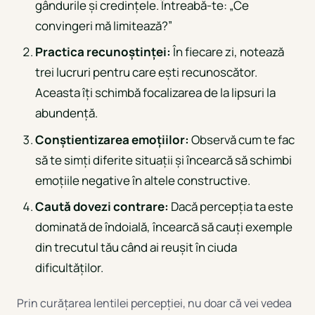
gândurile și credințele. Întreabă-te: „Ce
convingeri mă limitează?”
Practica recunoștinței:
În fiecare zi, notează
trei lucruri pentru care ești recunoscător.
Aceasta îți schimbă focalizarea de la lipsuri la
abundență.
Conștientizarea emoțiilor:
Observă cum te fac
să te simți diferite situații și încearcă să schimbi
emoțiile negative în altele constructive.
Caută dovezi contrare:
Dacă percepția ta este
dominată de îndoială, încearcă să cauți exemple
din trecutul tău când ai reușit în ciuda
dificultăților.
Prin curățarea lentilei percepției, nu doar că vei vedea