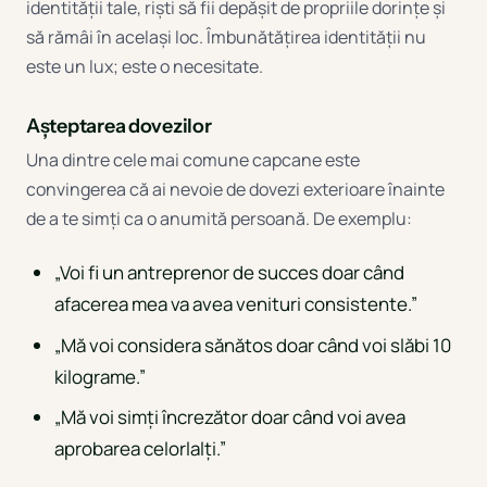
identității tale, riști să fii depășit de propriile dorințe și
să rămâi în același loc. Îmbunătățirea identității nu
este un lux; este o necesitate.
Așteptarea dovezilor
Una dintre cele mai comune capcane este
convingerea că ai nevoie de dovezi exterioare înainte
de a te simți ca o anumită persoană. De exemplu:
„Voi fi un antreprenor de succes doar când
afacerea mea va avea venituri consistente.”
„Mă voi considera sănătos doar când voi slăbi 10
kilograme.”
„Mă voi simți încrezător doar când voi avea
aprobarea celorlalți.”