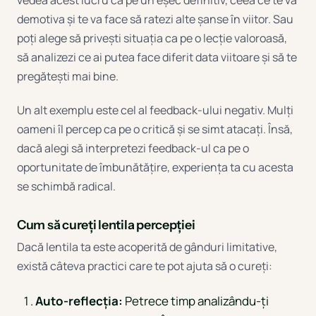
demotiva și te va face să ratezi alte șanse în viitor. Sau
poți alege să privești situația ca pe o lecție valoroasă,
să analizezi ce ai putea face diferit data viitoare și să te
pregătești mai bine.
Un alt exemplu este cel al feedback-ului negativ. Mulți
oameni îl percep ca pe o critică și se simt atacați. Însă,
dacă alegi să interpretezi feedback-ul ca pe o
oportunitate de îmbunătățire, experiența ta cu acesta
se schimbă radical.
Cum să cureți lentila percepției
Dacă lentila ta este acoperită de gânduri limitative,
există câteva practici care te pot ajuta să o cureți:
Auto-reflecția:
Petrece timp analizându-ți