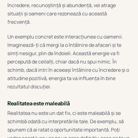
încredere, recunoștință și abundență, vei atrage
situații și oameni care rezonează cu această
frecvență.
Un exemplu concret este interacțiunea cu oamenii.
Imaginează-ți că mergi la o întâlnire de afaceri și te
simți nesigur, plin de îndoieli. Această energie va fi
percepută de ceilalți, chiar dacă nu spui nimic. În
schimb, dacă intri în aceeași întâlnire cu încredere și o
atitudine pozitivă, energia ta va influența în bine
rezultatul discuției.
Realitatea este maleabilă
Realitatea nu este un dat fix, ci este maleabilă și se
schimbă odată cu interpretările tale. De exemplu, să
spunem că ai ratat o oportunitate importantă. Poți
vedea acest lucru ca pe un eșec definitiv, ceea ce te va