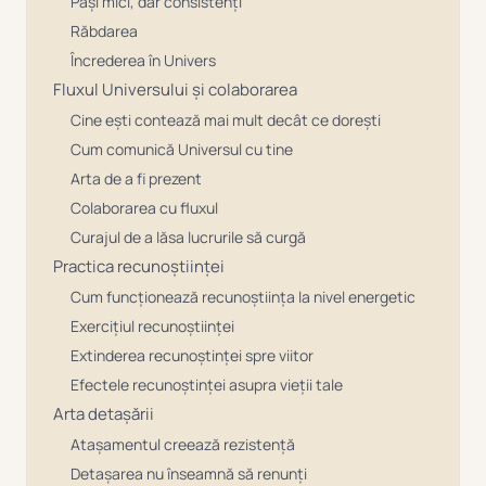
Pași mici, dar consistenți
Răbdarea
Încrederea în Univers
Fluxul Universului și colaborarea
Cine ești contează mai mult decât ce dorești
Cum comunică Universul cu tine
Arta de a fi prezent
Colaborarea cu fluxul
Curajul de a lăsa lucrurile să curgă
Practica recunoștiinței
Cum funcționează recunoștiința la nivel energetic
Exercițiul recunoștiinței
Extinderea recunoștinței spre viitor
Efectele recunoștinței asupra vieții tale
Arta detașării
Atașamentul creează rezistență
Detașarea nu înseamnă să renunți