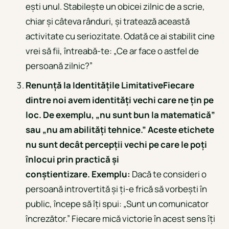
ești unul. Stabilește un obicei zilnic de a scrie,
chiar și câteva rânduri, și tratează această
activitate cu seriozitate. Odată ce ai stabilit cine
vrei să fii, întreabă-te: „Ce ar face o astfel de
persoană zilnic?”
Renunță la Identitățile Limitative
Fiecare
dintre noi avem identități vechi care ne țin pe
loc. De exemplu, „nu sunt bun la matematică”
sau „nu am abilități tehnice.” Aceste etichete
nu sunt decât percepții vechi pe care le poți
înlocui prin practică și
conștientizare. Exemplu:
Dacă te consideri o
persoană introvertită și ți-e frică să vorbești în
public, începe să îți spui: „Sunt un comunicator
încrezător.” Fiecare mică victorie în acest sens îți