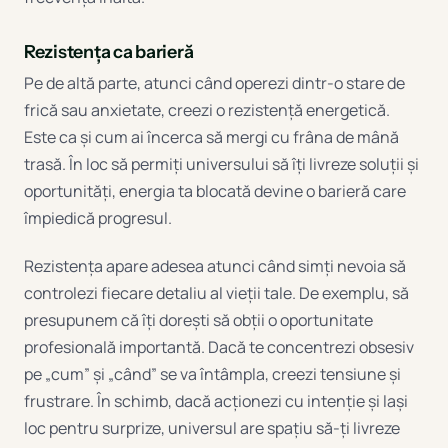
Rezistența ca barieră
Pe de altă parte, atunci când operezi dintr-o stare de
frică sau anxietate, creezi o rezistență energetică.
Este ca și cum ai încerca să mergi cu frâna de mână
trasă. În loc să permiți universului să îți livreze soluții și
oportunități, energia ta blocată devine o barieră care
împiedică progresul.
Rezistența apare adesea atunci când simți nevoia să
controlezi fiecare detaliu al vieții tale. De exemplu, să
presupunem că îți dorești să obții o oportunitate
profesională importantă. Dacă te concentrezi obsesiv
pe „cum” și „când” se va întâmpla, creezi tensiune și
frustrare. În schimb, dacă acționezi cu intenție și lași
loc pentru surprize, universul are spațiu să-ți livreze