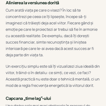
Alinierea la versiunea dorită
Cum arată viața pe care o visezi? În loc să te
concentrezi pe ceea ce îți lipsește, începe să-ți
imaginezi că trăiești deja acel viitor. Fiecare gând și
emoție pe care le proiectezi ar trebui să fie în armonie
cu această realitate. De exemplu, dacă îți dorești
succes financiar, simte recunoștința și liniștea
interioară pe care le-ai avea dacă acest succes ar fi
deja parte din viața ta.
Un exercițiu simplu este să îți vizualizezi ziua ideală din
viitor, trăind-o în detaliu: ce simți, ce vezi, ce faci?
Această practică nu este doar o tehnică mentală, ci un
mod de a regla frecvența energetică la viitorul dorit.
Capcana „time lag”-ului
Una dintre cele mai mari obstacole în procesul de