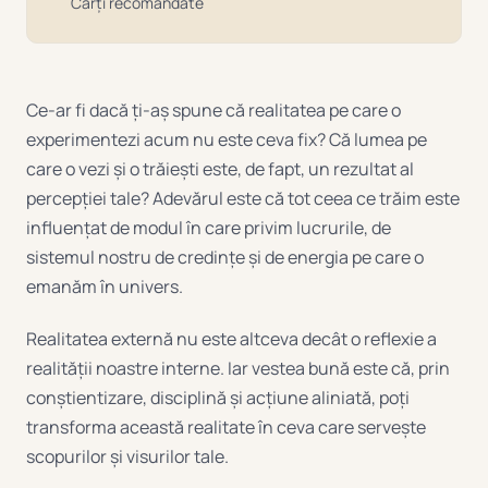
Cărți recomandate
Ce-ar fi dacă ți-aș spune că realitatea pe care o
experimentezi acum nu este ceva fix? Că lumea pe
care o vezi și o trăiești este, de fapt, un rezultat al
percepției tale? Adevărul este că tot ceea ce trăim este
influențat de modul în care privim lucrurile, de
sistemul nostru de credințe și de energia pe care o
emanăm în univers.
Realitatea externă nu este altceva decât o reflexie a
realității noastre interne. Iar vestea bună este că, prin
conștientizare, disciplină și acțiune aliniată, poți
transforma această realitate în ceva care servește
scopurilor și visurilor tale.