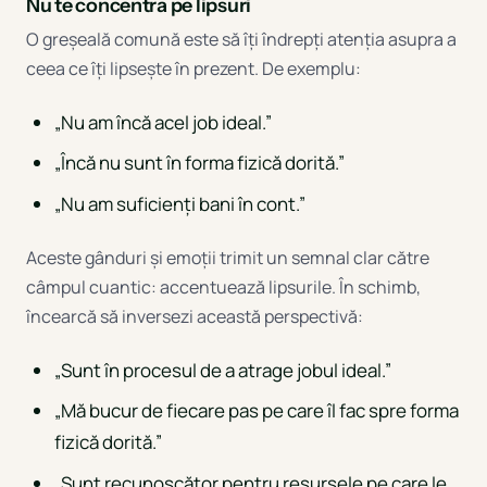
Nu te concentra pe lipsuri
O greșeală comună este să îți îndrepți atenția asupra a
ceea ce îți lipsește în prezent. De exemplu:
„Nu am încă acel job ideal.”
„Încă nu sunt în forma fizică dorită.”
„Nu am suficienți bani în cont.”
Aceste gânduri și emoții trimit un semnal clar către
câmpul cuantic: accentuează lipsurile. În schimb,
încearcă să inversezi această perspectivă:
„Sunt în procesul de a atrage jobul ideal.”
„Mă bucur de fiecare pas pe care îl fac spre forma
fizică dorită.”
„Sunt recunoscător pentru resursele pe care le