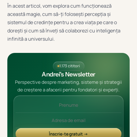
În acest articol, vom explora cum funcționează
această magie, cum să-ți folosești percepția și
sistemul de credințe pentru a crea viața pe care o
dorești și cum să înveți să colaborezi cu inteligența
infinită a universului.
1.173 cititori
Andrei's Newsletter
Perspective despre marketing, sisteme și strategii
de creștere a afacerii pentru fondatori și experți.
Înscrie-te gratuit →