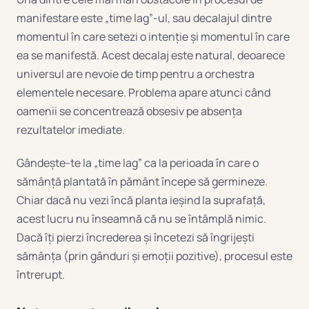
manifestare este „time lag”-ul, sau decalajul dintre
momentul în care setezi o intenție și momentul în care
ea se manifestă. Acest decalaj este natural, deoarece
universul are nevoie de timp pentru a orchestra
elementele necesare. Problema apare atunci când
oamenii se concentrează obsesiv pe absența
rezultatelor imediate.
Gândește-te la „time lag” ca la perioada în care o
sămânță plantată în pământ începe să germineze.
Chiar dacă nu vezi încă planta ieșind la suprafață,
acest lucru nu înseamnă că nu se întâmplă nimic.
Dacă îți pierzi încrederea și încetezi să îngrijești
sămânța (prin gânduri și emoții pozitive), procesul este
întrerupt.