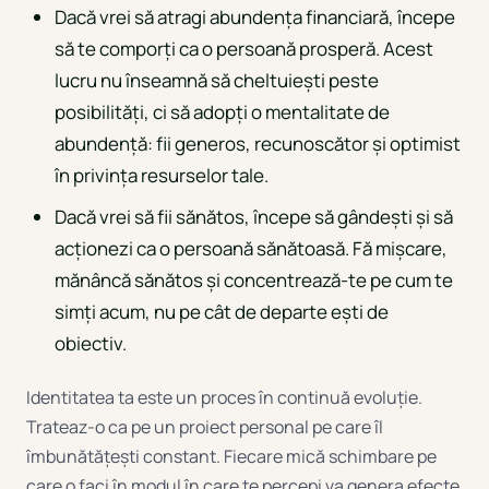
Dacă vrei să atragi abundența financiară, începe
să te comporți ca o persoană prosperă. Acest
lucru nu înseamnă să cheltuiești peste
posibilități, ci să adopți o mentalitate de
abundență: fii generos, recunoscător și optimist
în privința resurselor tale.
Dacă vrei să fii sănătos, începe să gândești și să
acționezi ca o persoană sănătoasă. Fă mișcare,
mănâncă sănătos și concentrează-te pe cum te
simți acum, nu pe cât de departe ești de
obiectiv.
Identitatea ta este un proces în continuă evoluție.
Trateaz-o ca pe un proiect personal pe care îl
îmbunătățești constant. Fiecare mică schimbare pe
care o faci în modul în care te percepi va genera efecte