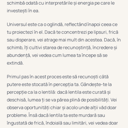
schimbă odată cu interpretările și energia pe care le
investești în ea.
Universul este ca o oglindă, reflectând înapoi ceea ce
tu proiectezi în el. Dacă te concentrezi pe lipsuri, frică
sau disperare, vei atrage mai mult din acestea. Dacă, în
schimb, îți cultivi starea de recunoștință, încredere și
abundență, vei vedea cum lumea ta începe să se
extindă.
Primul pas în acest proces este să recunoști câtă
putere este stocată în percepția ta. Gândește-te la
percepție ca la o lentilă: dacă lentila este curată și
deschisă, lumea ți se va părea plină de posibilități. Vei
observa oportunități chiar și acolo unde alții văd doar
probleme. Însă dacă lentila ta este murdară sau
îngustată de frică, îndoială sau limitări, vei vedea doar