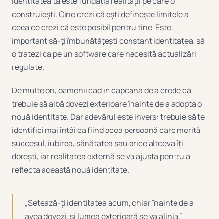
Identitatea ta este fundația realității pe care o
construiești. Cine crezi că ești definește limitele a
ceea ce crezi că este posibil pentru tine. Este
important să-ți îmbunătățești constant identitatea, să
o tratezi ca pe un software care necesită actualizări
regulate.
De multe ori, oamenii cad în capcana de a crede că
trebuie să aibă dovezi exterioare înainte de a adopta o
nouă identitate. Dar adevărul este invers: trebuie să te
identifici mai întâi ca fiind acea persoană care merită
succesul, iubirea, sănătatea sau orice altceva îți
dorești, iar realitatea externă se va ajusta pentru a
reflecta această nouă identitate.
„Setează-ți identitatea acum, chiar înainte de a
avea dovezi, și lumea exterioară se va alinia.”