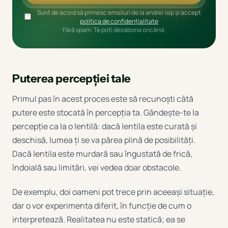
Sunt de acord să primesc emailuri de la andrei isip și accept
politica de confidențialitate
Fără spam. Te poți dezabona oricând.
Puterea percepției tale
Primul pas în acest proces este să recunoști câtă
putere este stocată în percepția ta. Gândește-te la
percepție ca la o lentilă: dacă lentila este curată și
deschisă, lumea ți se va părea plină de posibilități.
Dacă lentila este murdară sau îngustată de frică,
îndoială sau limitări, vei vedea doar obstacole.
De exemplu, doi oameni pot trece prin aceeași situație,
dar o vor experimenta diferit, în funcție de cum o
interpretează. Realitatea nu este statică; ea se