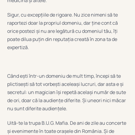
medicină și altele.
Sigur, cu excepțiile de rigoare. Nu zice nimeni să te
raportezi doar la propriul domeniu, dar ține cont că
orice postezi și nu are legătură cu domeniul tău, îți
poate dilua puțin din reputația creată în zona ta de
expertiză.
Când ești într-un domeniu de mult timp, începi să te
plictisești să tot vorbești aceleași lucruri, dar asta e și
secretul: un magician își repetă același număr de sute
de ori, doar că la audiențe diferite. Și uneori nici măcar
nu sunt diferite audiențele.
Uită-te la trupa B.U.G. Mafia. De ani de zile au concerte
și evenimente în toate orașele din România. Și de