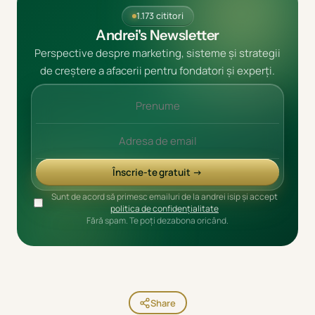
1.173 cititori
Andrei's Newsletter
Perspective despre marketing, sisteme și strategii
de creștere a afacerii pentru fondatori și experți.
Înscrie-te gratuit →
Sunt de acord să primesc emailuri de la andrei isip și accept
politica de confidențialitate
Fără spam. Te poți dezabona oricând.
Share