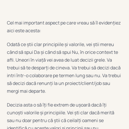
Cel mai important aspect pe care vreau să îl evidențiez
aici este acesta:
Odată ce știi clar principiile și valorile, vei știi mereu
când să spui Da și când să spui Nu, în orice context te
afli. Uneori în viață vei avea de luat decizii grele. Va
trebui să te desparți de cineva. Va trebui să decizi dacă
intri într-o colaborare pe termen lung sau nu. Va trebui
să decizi dacă renunți la un proiect/client/job sau
mergi mai departe.
Decizia asta o să îți fie extrem de ușoară dacă îți
cunoști valorile și principiile. Vei ști clar dacă merită
sau nu doar pentru că știi că ceilalți oameni se
identifică cu aceste valori și principii sau nu.