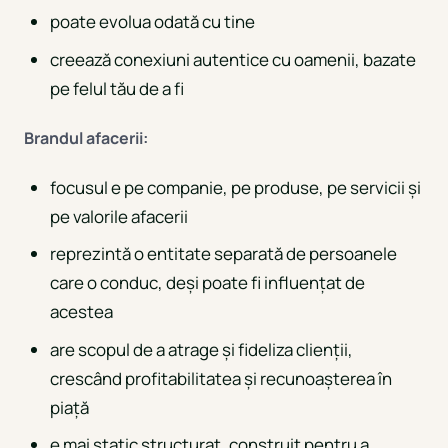
poate evolua odată cu tine
creează conexiuni autentice cu oamenii, bazate
pe felul tău de a fi
Brandul afacerii:
focusul e pe companie, pe produse, pe servicii și
pe valorile afacerii
reprezintă o entitate separată de persoanele
care o conduc, deși poate fi influențat de
acestea
are scopul de a atrage și fideliza clienții,
crescând profitabilitatea și recunoașterea în
piață
e mai static structurat, construit pentru a