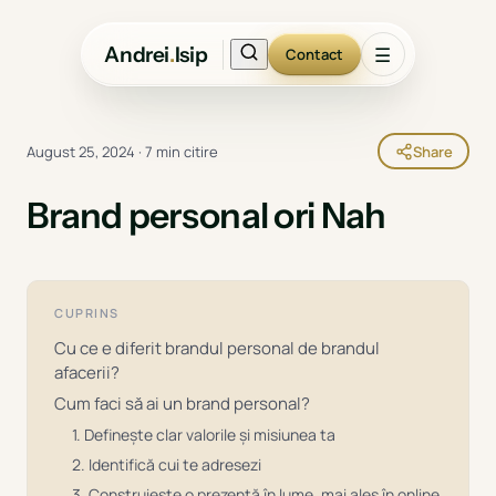
Andrei
.
Isip
☰
Contact
August 25, 2024
·
7 min citire
Share
Brand personal ori Nah
CUPRINS
Cu ce e diferit brandul personal de brandul
afacerii?
Cum faci să ai un brand personal?
1. Definește clar valorile și misiunea ta
2. Identifică cui te adresezi
3. Construiește o prezență în lume, mai ales în online