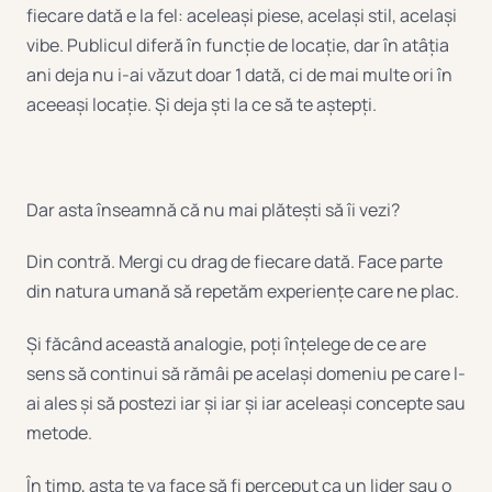
fiecare dată e la fel: aceleași piese, același stil, același
vibe. Publicul diferă în funcție de locație, dar în atâția
ani deja nu i-ai văzut doar 1 dată, ci de mai multe ori în
aceeași locație. Și deja ști la ce să te aștepți.
Dar asta înseamnă că nu mai plătești să îi vezi?
Din contră. Mergi cu drag de fiecare dată. Face parte
din natura umană să repetăm experiențe care ne plac.
Și făcând această analogie, poți înțelege de ce are
sens să continui să rămâi pe același domeniu pe care l-
ai ales și să postezi iar și iar și iar aceleași concepte sau
metode.
În timp, asta te va face să fi perceput ca un lider sau o