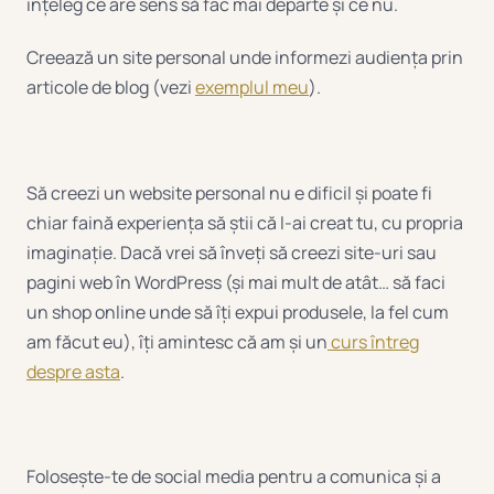
înțeleg ce are sens să fac mai departe și ce nu.
Creează un site personal unde informezi audiența prin
articole de blog (vezi
exemplul meu
).
Să creezi un website personal nu e dificil și poate fi
chiar faină experiența să știi că l-ai creat tu, cu propria
imaginație. Dacă vrei să înveți să creezi site-uri sau
pagini web în WordPress (și mai mult de atât… să faci
un shop online unde să îți expui produsele, la fel cum
am făcut eu), îți amintesc că am și un
curs întreg
despre asta
.
Folosește-te de social media pentru a comunica și a