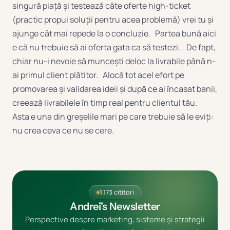
singură piață și testează câte oferte high-ticket
(practic propui soluții pentru acea problemă) vrei tu și
ajunge cât mai repede la o concluzie. Partea bună aici
e că nu trebuie să ai oferta gata ca să testezi. De fapt,
chiar nu-i nevoie să muncești deloc la livrabile până n-
ai primul client plătitor. Alocă tot acel efort pe
promovarea și validarea ideii și după ce ai încasat banii,
creează livrabilele în timp real pentru clientul tău.
Asta e una din greșelile mari pe care trebuie să le eviți:
nu crea ceva ce nu se cere.
1.173 cititori
Andrei's Newsletter
Perspective despre marketing, sisteme și strategii