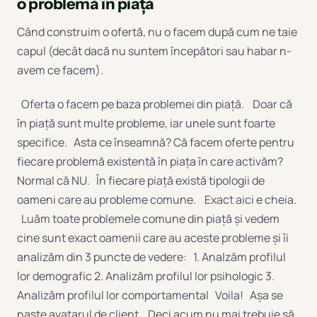
o problemă în piață
Când construim o ofertă, nu o facem după cum ne taie
capul (decât dacă nu suntem începători sau habar n-
avem ce facem).
Oferta o facem pe baza problemei din piață. Doar că
în piață sunt multe probleme, iar unele sunt foarte
specifice. Asta ce înseamnă? Că facem oferte pentru
fiecare problemă existentă în piața în care activăm?
Normal că NU. În fiecare piață există tipologii de
oameni care au probleme comune. Exact aici e cheia.
Luăm toate problemele comune din piață și vedem
cine sunt exact oamenii care au aceste probleme și îi
analizăm din 3 puncte de vedere: 1. Analzăm profilul
lor demografic 2. Analizăm profilul lor psihologic 3.
Analizăm profilul lor comportamental Voila! Așa se
naște avatarul de client. Deci acum nu mai trebuie să