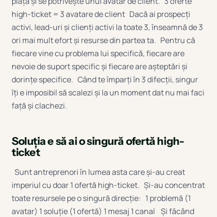
piață și se potrivește unui avatar de client. 3 oferte
high-ticket = 3 avatare de client Dacă ai prospecți
activi, lead-uri și clienți activi la toate 3, înseamnă de 3
ori mai mult efort și resurse din partea ta. Pentru că
fiecare vine cu problema lui specifică, fiecare are
nevoie de suport specific și fiecare are așteptări și
dorințe specifice. Când te împarți în 3 difecții, singur
îți e imposibil să scalezi și la un moment dat nu mai faci
față și clachezi.
Soluția e să ai o singură ofertă high-
ticket
Sunt antreprenori în lumea asta care și-au creat
imperiul cu doar 1 ofertă high-ticket. Și-au concentrat
toate resursele pe o singură direcție: 1 problemă (1
avatar) 1 soluție (1 ofertă) 1 mesaj 1 canal Și făcând