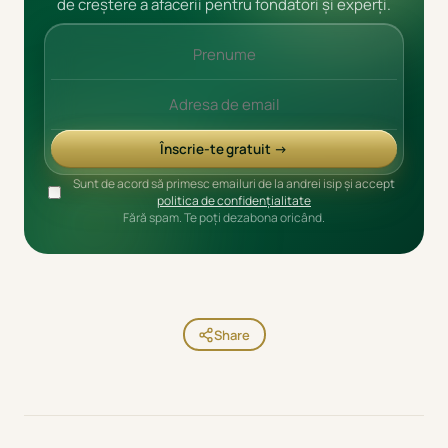
de creștere a afacerii pentru fondatori și experți.
Înscrie-te gratuit →
Sunt de acord să primesc emailuri de la andrei isip și accept
politica de confidențialitate
Fără spam. Te poți dezabona oricând.
Share