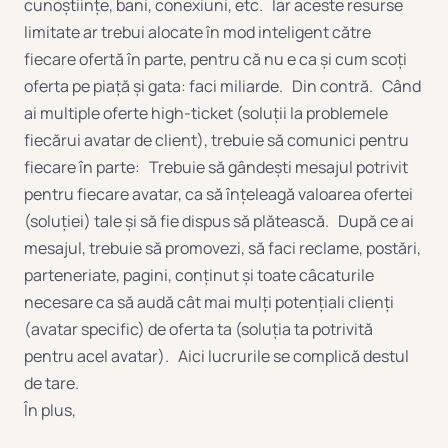
cunoștiințe, bani, conexiuni, etc. Iar aceste resurse
limitate ar trebui alocate în mod inteligent către
fiecare ofertă în parte, pentru că nu e ca și cum scoți
oferta pe piață și gata: faci miliarde. Din contră. Când
ai multiple oferte high-ticket (soluții la problemele
fiecărui avatar de client), trebuie să comunici pentru
fiecare în parte: Trebuie să gândești mesajul potrivit
pentru fiecare avatar, ca să înțeleagă valoarea ofertei
(soluției) tale și să fie dispus să plătească. După ce ai
mesajul, trebuie să promovezi, să faci reclame, postări,
parteneriate, pagini, conținut și toate câcaturile
necesare ca să audă cât mai mulți potențiali clienți
(avatar specific) de oferta ta (soluția ta potrivită
pentru acel avatar). Aici lucrurile se complică destul
de tare.
În plus,