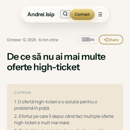
Andrei
.
Isip
☰
Contact
🇬🇧
October 12, 2025
·
6 min citire
Share
EN
De ce să nu ai mai multe
oferte high-ticket
CUPRINS
1. O ofertă high-ticket e o soluție pentru o
problemă în piață
2. Efortul pe care îl depui când faci multiple oferte
high-ticket e mult mai mare