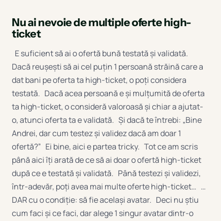
Nu ai nevoie de multiple oferte high-
ticket
E suficient să ai o ofertă bună testată și validată.
Dacă reușești să ai cel puțin 1 persoană străină care a
dat bani pe oferta ta high-ticket, o poți considera
testată. Dacă acea persoană e și mulțumită de oferta
ta high-ticket, o consideră valoroasă și chiar a ajutat-
o, atunci oferta ta e validată. Și dacă te întrebi: „Bine
Andrei, dar cum testez și validez dacă am doar 1
ofertă?” Ei bine, aici e partea tricky. Tot ce am scris
până aici îți arată de ce să ai doar o ofertă high-ticket
după ce e testată și validată. Până testezi și validezi,
într-adevăr, poți avea mai multe oferte high-ticket… …
DAR cu o condiție: să fie același avatar. Deci nu știu
cum faci și ce faci, dar alege 1 singur avatar dintr-o