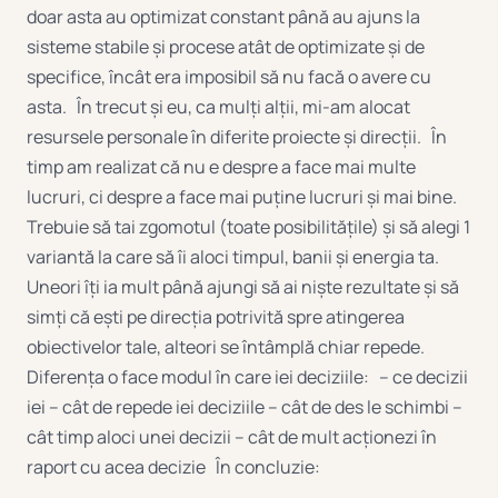
doar asta au optimizat constant până au ajuns la
sisteme stabile și procese atât de optimizate și de
specifice, încât era imposibil să nu facă o avere cu
asta. În trecut și eu, ca mulți alții, mi-am alocat
resursele personale în diferite proiecte și direcții. În
timp am realizat că nu e despre a face mai multe
lucruri, ci despre a face mai puține lucruri și mai bine.
Trebuie să tai zgomotul (toate posibilitățile) și să alegi 1
variantă la care să îi aloci timpul, banii și energia ta.
Uneori îți ia mult până ajungi să ai niște rezultate și să
simți că ești pe direcția potrivită spre atingerea
obiectivelor tale, alteori se întâmplă chiar repede.
Diferența o face modul în care iei deciziile: – ce decizii
iei – cât de repede iei deciziile – cât de des le schimbi –
cât timp aloci unei decizii – cât de mult acționezi în
raport cu acea decizie În concluzie: