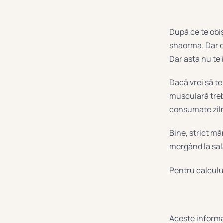
După ce te obișn
shaorma. Dar d
Dar asta nu te 
Dacă vrei să te 
musculară trebu
consumate ziln
Bine, strict mă
mergând la sală
Pentru calculul
Aceste informaț