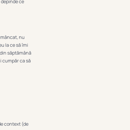
, depinde ce
e mâncat, nu
u la ce să îmi
e din săptămână
mi cumpăr ca să
de context (de