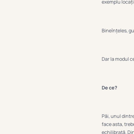
exemplu locaț
Bineînțeles, g
Dar la modul c
De ce?
Păi, unul dintr
face asta, treb
echilibrată. Di