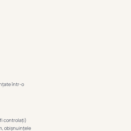
nțate într-o
fi controlați)
m, obișnuințele