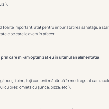
 zi).
l foarte important, atât pentru îmbunătățirea sănătății, a stării
tatele pe care le avem în afaceri.
prin care mi-am optimizat eu în ultimul an alimentația:
e gândești bine, toți oamenii mănâncă în mod regulat cam acelea
i cu orez, omletă cu șuncă, pizza, etc.).