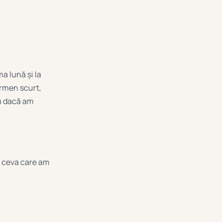
a lună și la
ermen scurt,
au dacă am
d ceva care am