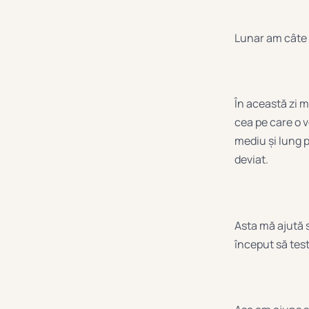
Lunar am câte 
În această zi m
cea pe care o 
mediu și lung 
deviat.
Asta mă ajută 
început să test