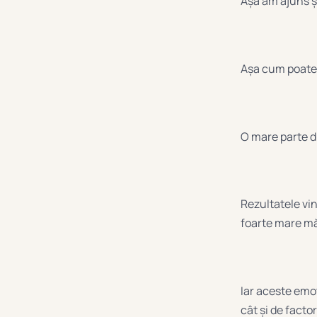
Așa am ajuns ș
Așa cum poate ș
O mare parte d
Rezultatele vi
foarte mare măs
Iar aceste emoț
cât și de fact