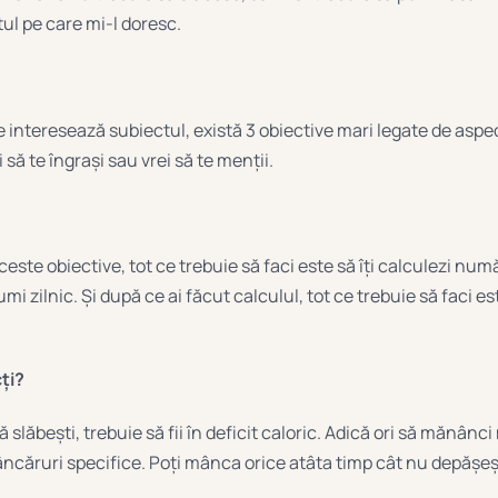
ul pe care mi-l doresc.
interesează subiectul, există 3 obiective mari legate de aspect
i să te îngrași sau vrei să te menții.
ceste obiective, tot ce trebuie să faci este să îți calculezi numă
umi zilnic. Și după ce ai făcut calculul, tot ce trebuie să faci e
ți?
ă slăbești, trebuie să fii în deficit caloric. Adică ori să mănânci
căruri specifice. Poți mânca orice atâta timp cât nu depășeș