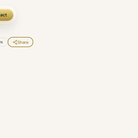
act
Share
EN