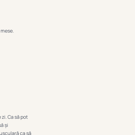
e mese.
 zi. Ca să pot
ă și
musculară ca să