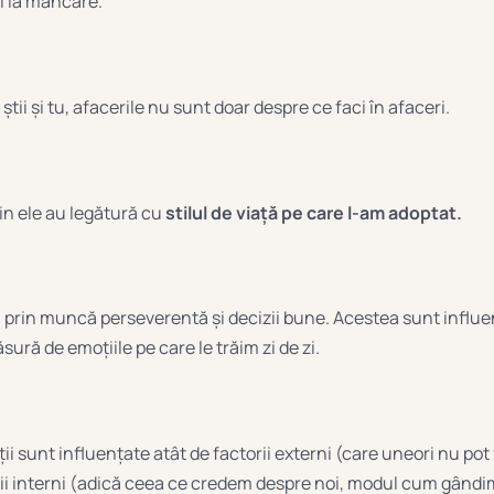
i la mâncare.
tii și tu, afacerile nu sunt doar despre ce faci în afaceri.
in ele au legătură cu
stilul de viață pe care l-am adoptat.
n prin muncă perseverentă și decizii bune. Acestea sunt influe
ură de emoțiile pe care le trăim zi de zi.
ii sunt influențate atât de factorii externi (care uneori nu pot 
orii interni (adică ceea ce credem despre noi, modul cum gândi