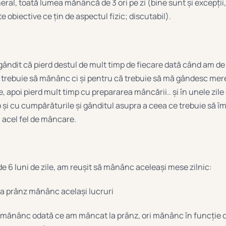
eral, toată lumea mănâncă de 3 ori pe zi (bine sunt și excepții
lte obiective ce țin de aspectul fizic; discutabil).
ândit că pierd destul de mult timp de fiecare dată când am d
 trebuie să mănânc ci și pentru că trebuie să mă gândesc mere
, apoi pierd mult timp cu prepararea mâncării.. și în unele zil
 și cu cumpărăturile și gânditul asupra a ceea ce trebuie să î
 acel fel de mâncare.
de 6 luni de zile, am reușit să mânânc aceleași mese zilnic:
 la prânz mănânc același lucruri
i mănânc odată ce am mâncat la prânz, ori mănânc în funcție 