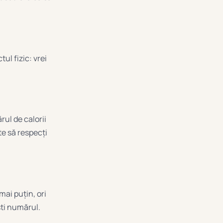
ul fizic: vrei
rul de calorii
ste să respecți
 mai puțin, ori
ti numărul.