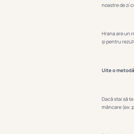
noastre de zi cu
Hrana are un ro
și pentru rezul
Uite o metodă 
Dacă stai să t
mâncare (ex: pu