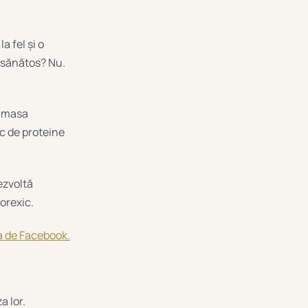
a fel și o
 sănătos? Nu.
ți masa
ic de proteine
ezvoltă
orexic.
 de Facebook.
a lor.