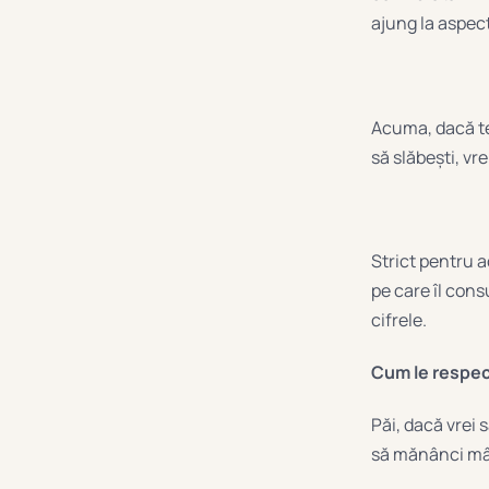
ajung la aspect
Acuma, dacă te 
să slăbești, vre
Strict pentru a
pe care îl cons
cifrele.
Cum le respec
Păi, dacă vrei s
să mănânci mân