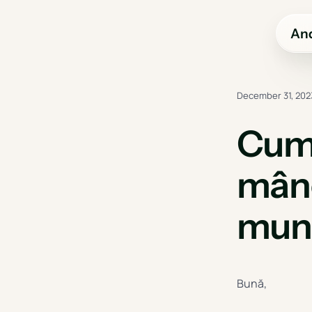
And
December 31, 202
Cum 
mânc
munc
Bună,