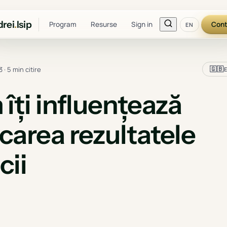
rei
.
Isip
Program
Resurse
Sign in
Cont
EN
🇬🇧
3
·
5 min citire
îți influențează
area rezultatele
ii