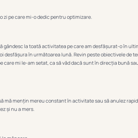
o zi pe care mi-o dedic pentru optimizare.
ă gândesc la toată activitatea pe care am desfășurat-o în ultim
voi desfășura în următoarea lună. Revin peste obiectivele de t
pe care mi le-am setat, ca să văd dacă sunt în direcția bună s
să mă mențin mereu constant în activitate sau să anulez rapi
ez și nu a mers.