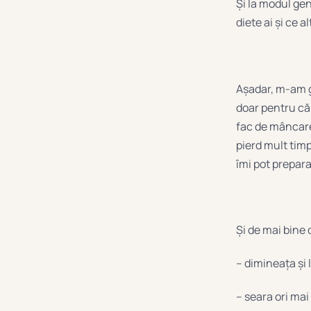
Și la modul gen
diete ai și ce a
Așadar, m-am g
doar pentru că
fac de mâncare
pierd mult timp
îmi pot prepara
Și de mai bine 
– dimineața și
– seara ori ma