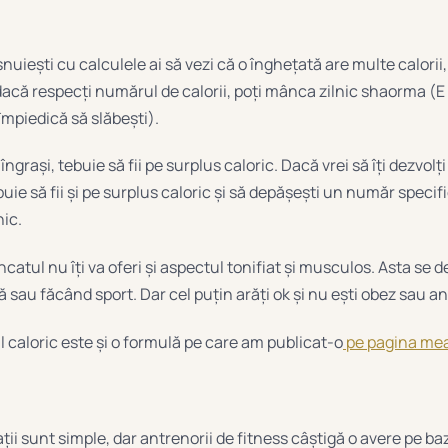
uiești cu calculele ai să vezi că o înghețată are multe calorii, l
acă respecți numărul de calorii, poți mânca zilnic shaorma (E
împiedică să slăbești).
îngrași, tebuie să fii pe surplus caloric. Dacă vrei să îți dezvol
ie să fii și pe surplus caloric și să depășești un număr specif
ic.
ncatul nu îți va oferi și aspectul tonifiat și musculos. Asta se d
 sau făcând sport. Dar cel puțin arăți ok și nu ești obez sau an
 caloric este și o formulă pe care am publicat-o
pe pagina mea
ii sunt simple, dar antrenorii de fitness câștigă o avere pe baz