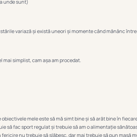
ia unde sunt)
ustările variază și există uneori și momente când mănânc într
el mai simplist, cam așa am procedat.
e obiectivele mele este să mă simt bine și să arăt bine în fiecare
uie să fac sport regulat și trebuie să am o alimentație sănătoas
n fericire nu trebuie să slăbesc, dar mai trebuie să pun masă 