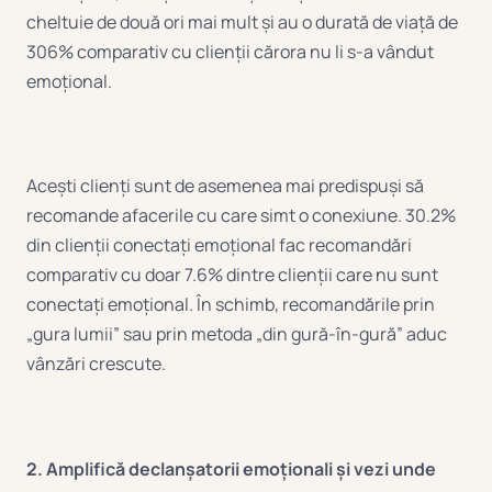
cheltuie de două ori mai mult și au o durată de viață de
306% comparativ cu clienții cărora nu li s-a vândut
emoțional.
Acești clienți sunt de asemenea mai predispuși să
recomande afacerile cu care simt o conexiune. 30.2%
din clienții conectați emoțional fac recomandări
comparativ cu doar 7.6% dintre clienții care nu sunt
conectați emoțional. În schimb, recomandările prin
„gura lumii” sau prin metoda „din gură-în-gură” aduc
vânzări crescute.
2. Amplifică declanșatorii emoționali și vezi unde