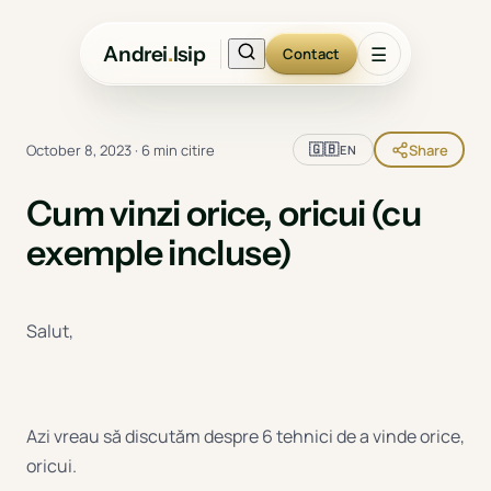
Andrei
.
Isip
☰
Contact
🇬🇧
October 8, 2023
·
6 min citire
Share
EN
Cum vinzi orice, oricui (cu
exemple incluse)
Salut,
Azi vreau să discutăm despre 6 tehnici de a vinde orice,
oricui.