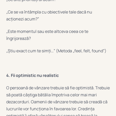
„Ce se va întâmpla cu obiectivele tale dacă nu
acționezi acum?”
„Este momentul sau este altceva ceea ce te
îngrijorează?
„Știu exact cum te simți…” (Metoda „feel, felt, found”)
4. Fii optimistic nu realistic
O persoană de vânzare trebuie să fie optimistă. Trebuie
să poată câștiga bătălia împotriva celor mai mari
dezacorduri. Oamenii de vânzare trebuie să creadă că
lucrurile vor funcționa în favoarea lor. Credința
optimistă îi oferă vânzătorului șansa să treacă la