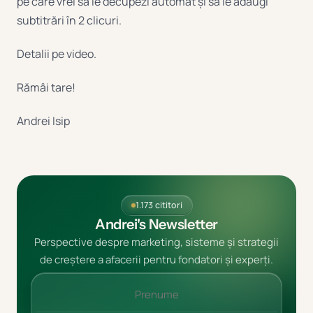
pe care vrei să le decupezi automat și să le adaugi
subtitrări în 2 clicuri.
Detalii pe video.
Rămâi tare!
Andrei Isip
1.173 cititori
Andrei's Newsletter
Perspective despre marketing, sisteme și strategii
de creștere a afacerii pentru fondatori și experți.