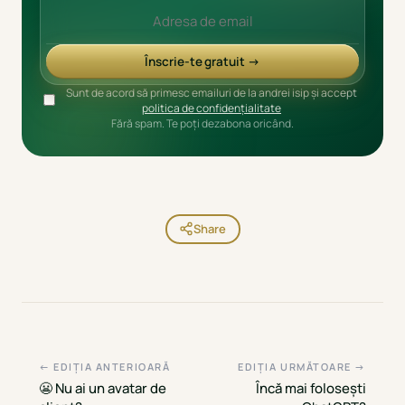
Înscrie-te gratuit →
Sunt de acord să primesc emailuri de la andrei isip și accept
politica de confidențialitate
Fără spam. Te poți dezabona oricând.
Share
← EDIȚIA ANTERIOARĂ
EDIȚIA URMĂTOARE →
😬 Nu ai un avatar de
Încă mai folosești