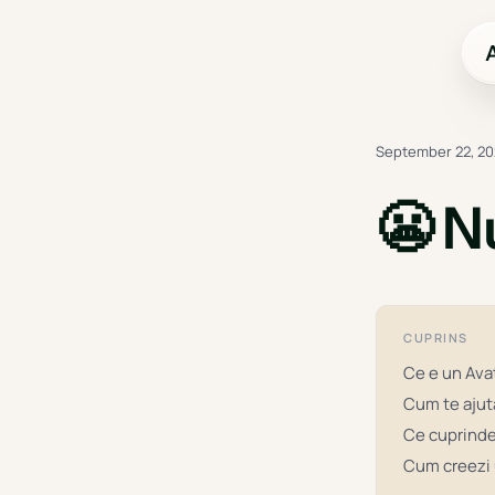
September 22, 2
😬 N
CUPRINS
Ce e un Avat
Cum te ajut
Ce cuprinde 
Cum creezi 