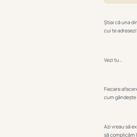
Știai că una di
cui te adresezi
Vezi tu…
Fiecare afacere
cum gândește ș
Azi vreau să ex
să complicăm l