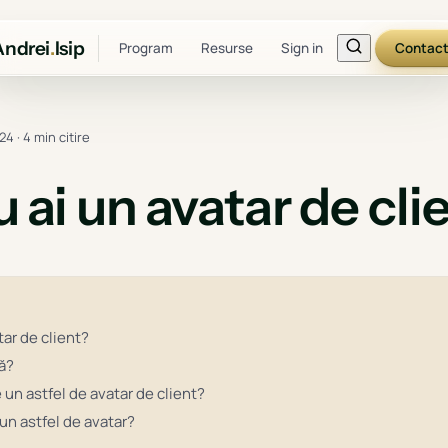
Andrei
.
Isip
Program
Resurse
Sign in
Contac
024
·
4 min citire
u ai un avatar de cli
ar de client?
ă?
un astfel de avatar de client?
un astfel de avatar?