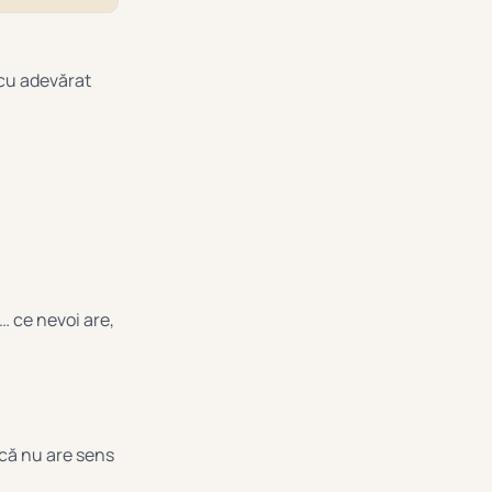
 cu adevărat
… ce nevoi are,
c că nu are sens