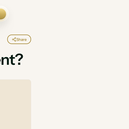
t
Share
ent?