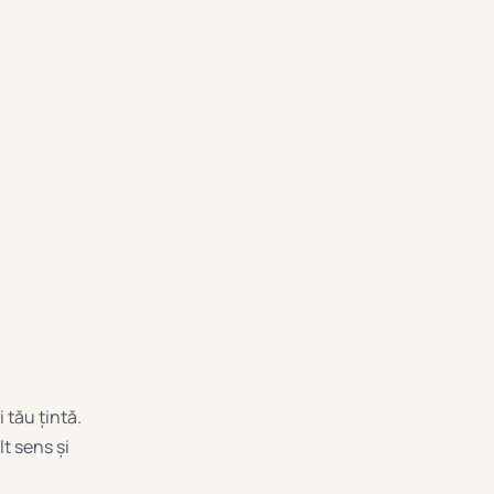
 tău țintă.
t sens și