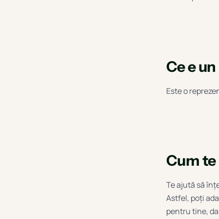
Ce e un 
Este o reprezent
Cum te 
Te ajută să înț
Astfel, poți ad
pentru tine, da