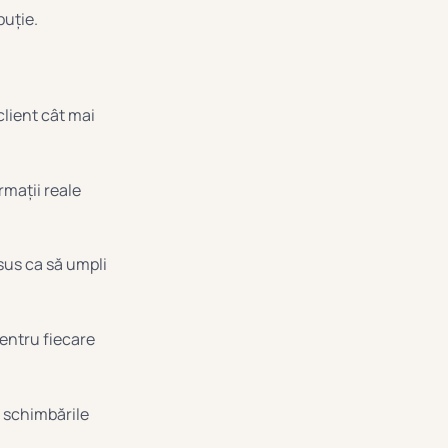
buție.
client cât mai
ormații reale
 sus ca să umpli
pentru fiecare
i schimbările