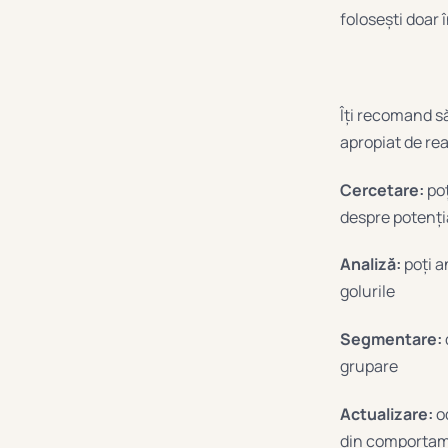
folosești doar î
Îți recomand să
apropiat de rea
Cercetare:
poț
despre potențial
Analiză:
poți a
golurile
Segmentare:
grupare
Actualizare:
od
din comportame