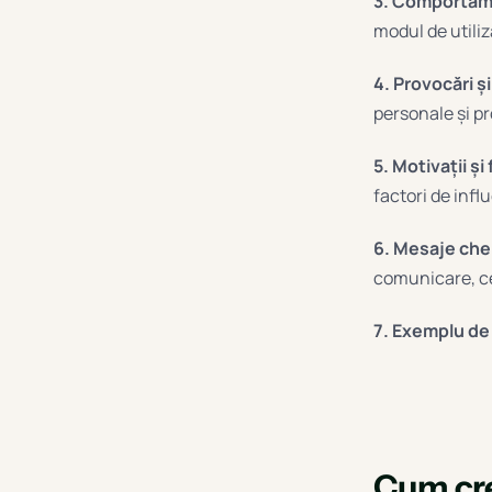
3. Comportame
modul de utiliz
4. Provocări și
personale și p
5. Motivații și
factori de infl
6. Mesaje che
comunicare, ce
7. Exemplu de z
Cum cre