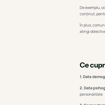
De exemplu, oda
conținut, pentr
În plus, comuni
atingi obiectiv
Ce cupri
1. Date demog
2. Data psihog
personalitate