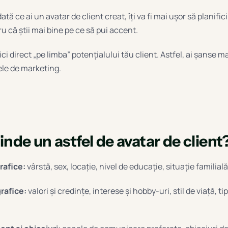
tă ce ai un avatar de client creat, îți va fi mai ușor să planific
u că știi mai bine pe ce să pui accent.
ci direct „pe limba” potențialului tău client. Astfel, ai șanse mai
ele de marketing.
nde un astfel de avatar de client
rafice:
vârstă, sex, locație, nivel de educație, situație familială
rafice:
valori și credințe, interese și hobby-uri, stil de viață, ti