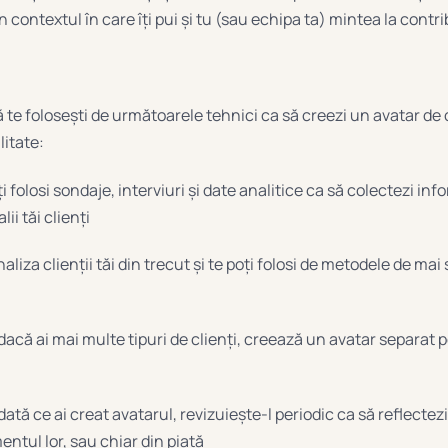
n contextul în care îți pui și tu (sau echipa ta) mintea la contri
 te folosești de următoarele tehnici ca să creezi un avatar de 
litate:
i folosi sondaje, interviuri și date analitice ca să colectezi inf
ii tăi clienți
naliza clienții tăi din trecut și te poți folosi de metodele de mai
dacă ai mai multe tipuri de clienți, creează un avatar separat 
ată ce ai creat avatarul, revizuiește-l periodic ca să reflectez
ntul lor, sau chiar din piață