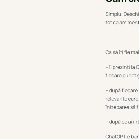
Simplu. Deschi
tot ce am menț
Ca să îți fie m
– îi prezinți la
fiecare punct ș
– după fiecare 
relevante care 
întrebarea să fi
– după ce ai în
ChatGPT e bun c