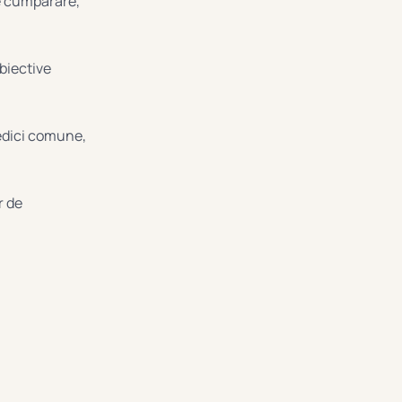
e cumpărare,
biective
iedici comune,
r de