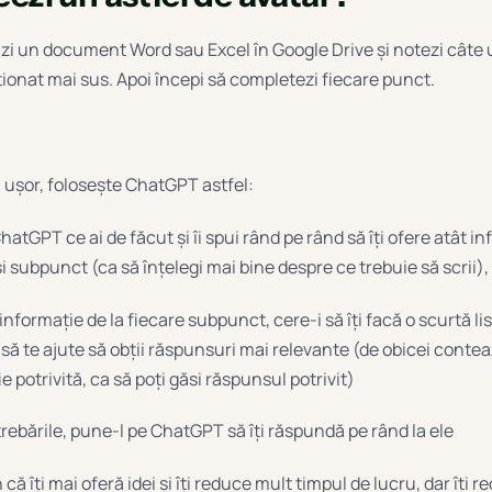
zi un document Word sau Excel în Google Drive și notezi câte 
ionat mai sus. Apoi începi să completezi fiecare punct.
ai ușor, folosește ChatGPT astfel:
 ChatGPT ce ai de făcut și îi spui rând pe rând să îți ofere atât i
i subpunct (ca să înțelegi mai bine despre ce trebuie să scrii), 
informație de la fiecare subpunct, cere-i să îți facă o scurtă li
să te ajute să obții răspunsuri mai relevante (de obicei conte
e potrivită, ca să poți găsi răspunsul potrivit)
trebările, pune-l pe ChatGPT să îți răspundă pe rând la ele
ă îți mai oferă idei și îți reduce mult timpul de lucru, dar îți r