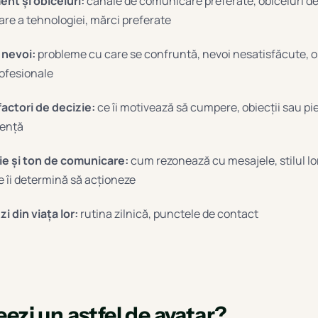
nt și obiceiuri:
canale de comunicare preferate, obiceiuri d
are a tehnologiei, mărci preferate
 nevoi:
probleme cu care se confruntă, nevoi nesatisfăcute, o
rofesionale
 factori de decizie:
ce îi motivează să cumpere, obiecții sau p
uență
ie și ton de comunicare:
cum rezonează cu mesajele, stilul lo
 îi determină să acționeze
i din viața lor:
rutina zilnică, punctele de contact
ezi un astfel de avatar?