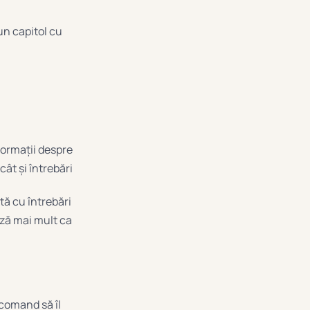
un capitol cu
nformații despre
cât și întrebări
stă cu întrebări
ază mai mult ca
ecomand să îl