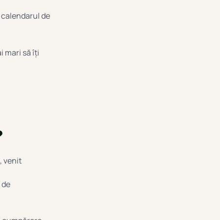
i calendarul de
 mari să îți
?
, venit
p de